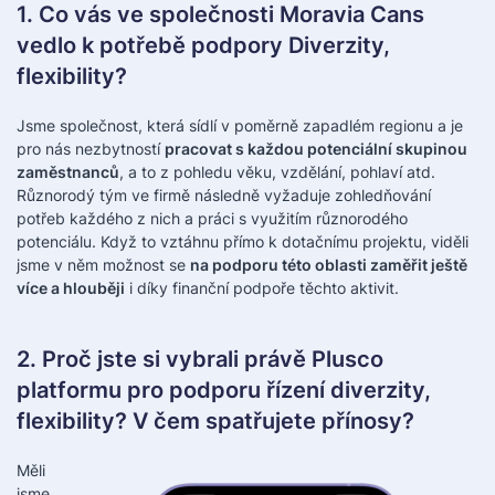
1. Co vás ve společnosti Moravia Cans
vedlo k potřebě podpory Diverzity,
flexibility?
Jsme společnost, která sídlí v poměrně zapadlém regionu a je
pro nás nezbytností
pracovat s každou potenciální skupinou
zaměstnanců
, a to z pohledu věku, vzdělání, pohlaví atd.
Různorodý tým ve firmě následně vyžaduje zohledňování
potřeb každého z nich a práci s využitím různorodého
potenciálu. Když to vztáhnu přímo k dotačnímu projektu, viděli
jsme v něm možnost se
na podporu této oblasti zaměřit ještě
více a hlouběji
i díky finanční podpoře těchto aktivit.
2. Proč jste si vybrali právě Plusco
platformu pro podporu řízení diverzity,
flexibility? V čem spatřujete přínosy?
Měli
jsme