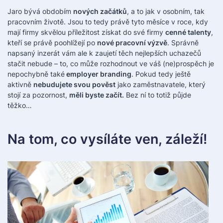
Jaro bývá obdobím
nových začátků
, a to jak v osobním, tak
pracovním životě. Jsou to tedy právě tyto měsíce v roce, kdy
mají firmy skvělou příležitost získat do své firmy
cenné talenty
,
kteří se právě poohlížejí po
nové pracovní výzvě
. Správně
napsaný inzerát vám ale k zaujetí těch nejlepších uchazečů
stačit nebude – to, co může rozhodnout ve váš (ne)prospěch je
nepochybně také
employer branding
. Pokud tedy ještě
aktivně
nebudujete svou pověst
jako zaměstnavatele, který
stojí za pozornost,
měli byste začít.
Bez ní to totiž půjde
těžko…
Na tom, co vysíláte ven, záleží!