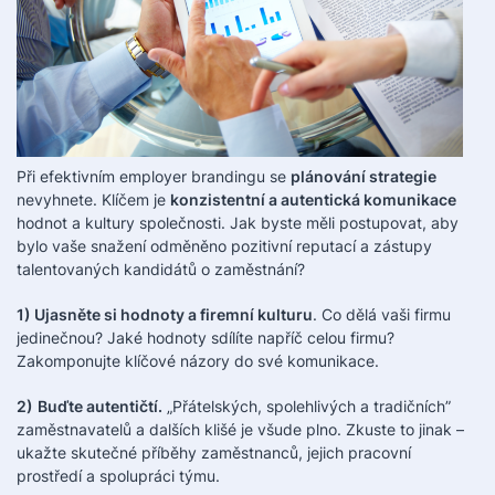
Při efektivním employer brandingu se
plánování strategie
nevyhnete. Klíčem je
konzistentní a autentická komunikace
hodnot a kultury společnosti. Jak byste měli postupovat, aby
bylo vaše snažení odměněno pozitivní reputací a zástupy
talentovaných kandidátů o zaměstnání?
1) Ujasněte si hodnoty a firemní kulturu
. Co dělá vaši firmu
jedinečnou? Jaké hodnoty sdílíte napříč celou firmu?
Zakomponujte klíčové názory do své komunikace.
2)
Buďte autentičtí.
„Přátelských, spolehlivých a tradičních”
zaměstnavatelů a dalších klišé je všude plno. Zkuste to jinak –
ukažte skutečné příběhy zaměstnanců, jejich pracovní
prostředí a spolupráci týmu.