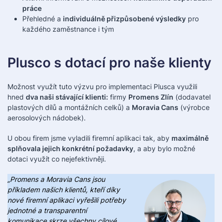
práce
Přehledné a
individuálně přizpůsobené výsledky
pro
každého zaměstnance i tým
Plusco s dotací pro naše klienty
Možnost využít tuto výzvu pro implementaci Plusca využili
hned
dva naši stávající klienti:
firmy
Promens Zlín
(dodavatel
plastových dílů a montážních celků) a
Moravia Cans
(výrobce
aerosolových nádobek).
U obou firem jsme vyladili firemní aplikaci tak, aby
maximálně
splňovala jejich konkrétní požadavky
, a aby bylo možné
dotaci využít co nejefektivněji.
„Promens a Moravia Cans jsou
příkladem našich klientů, kteří díky
nové firemní aplikaci vyřešili potřeby
jednotné a transparentní
komunikace skrze všechny cílové