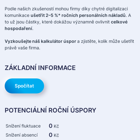
Podle našich zkušeností mohou firmy díky chytré digitalizaci
komunikace
ušetřit 2–5 %* ročních personálních nákladů
. A
to už jsou částky, které dokážou významně ovlivnit
celkové
hospodaření
.
Vyzkoušejte náš kalkulátor úspor
a zjistěte, kolik může ušetřit
právě vaše firma.
ZÁKLADNÍ INFORMACE
Spočítat
POTENCIÁLNÍ ROČNÍ ÚSPORY
0
Snížení fluktuace
Kč
0
Snížení absencí
Kč