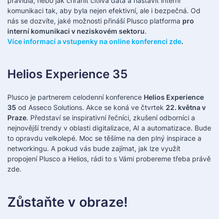
pravidla, nebo jak chránit citlivá data a nastavit interní
komunikaci tak, aby byla nejen efektivní, ale i bezpečná. Od
nás se dozvíte, jaké možnosti přináší Plusco platforma
pro
interní komunikaci v neziskovém sektoru
.
Více informací a vstupenky na online konferenci zde
.
Helios Experience 35
Plusco je partnerem celodenní konference
Helios Experience
35
od Asseco Solutions. Akce se koná ve čtvrtek
22. května v
Praze
. Představí se inspirativní řečníci, zkušení odborníci a
nejnovější trendy v oblasti digitalizace, AI a automatizace. Bude
to opravdu velkolepé. Moc se těšíme na den plný inspirace a
networkingu. A pokud vás bude zajímat, jak lze využít
propojení Plusco a Helios, rádi to s Vámi probereme třeba právě
zde.
Zůstaňte v obraze!