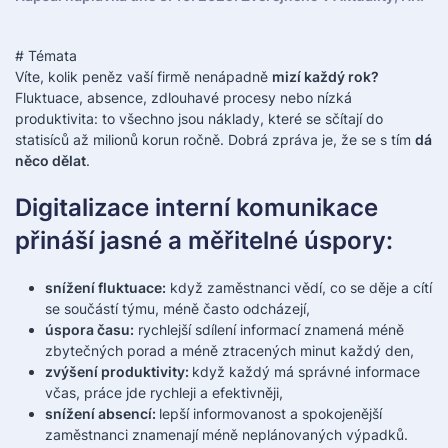
# Témata
Víte, kolik peněz vaší firmě nenápadně
mizí každý rok?
Fluktuace, absence, zdlouhavé procesy nebo nízká
produktivita: to všechno jsou náklady, které se sčítají do
statisíců až milionů korun ročně. Dobrá zpráva je, že se s tím
dá
něco dělat
.
Digitalizace interní komunikace
přináší jasné a měřitelné úspory:
snížení fluktuace:
když zaměstnanci vědí, co se děje a cítí
se součástí týmu, méně často odcházejí,
úspora času:
rychlejší sdílení informací znamená méně
zbytečných porad a méně ztracených minut každý den,
zvýšení produktivity:
když každý má správné informace
včas, práce jde rychleji a efektivněji,
snížení absencí:
lepší informovanost a spokojenější
zaměstnanci znamenají méně neplánovaných výpadků.