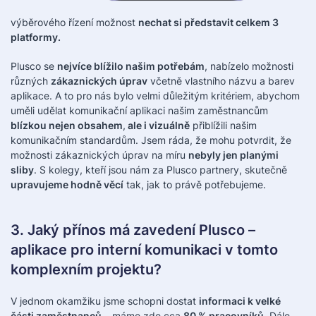
výběrového řízení možnost
nechat si představit celkem 3
platformy.
Plusco se
nejvíce blížilo našim potřebám
, nabízelo možnosti
různých
zákaznických úprav
včetně vlastního názvu a barev
aplikace. A to pro nás bylo velmi důležitým kritériem, abychom
uměli udělat komunikační aplikaci našim zaměstnancům
blízkou nejen obsahem
,
ale i vizuálně
přiblížili našim
komunikačním standardům. Jsem ráda, že mohu potvrdit, že
možnosti zákaznických úprav na míru
nebyly jen planými
sliby
. S kolegy, kteří jsou nám za Plusco partnery, skutečně
upravujeme hodně věcí
tak, jak to právě potřebujeme.
3. Jaký přínos má zavedení Plusco –
aplikace pro interní komunikaci v tomto
komplexním projektu?
V jednom okamžiku jsme schopni dostat
informaci k velké
části zaměstnanců
– máme zde cca
80 % pracovníků
. Dále