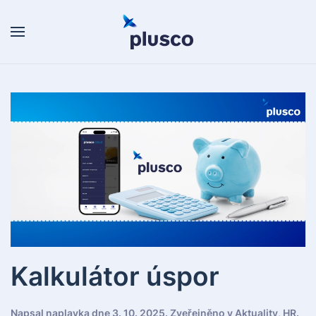
Skip to main content
Kalkulátor úspor
Napsal
naplavka
dne
3. 10. 2025
. Zveřejněno v
Aktuality
,
HR
.