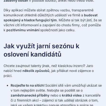
zábavný obsah
v podobě soutěží, anket nebo třeba videí.
Díky aplikaci můžete sbírat zpětnou vazbu, transparentně
komunikovat ohledně důležitých událostí ve firmě a
budovat
spokojený a hladce fungující tým
. Můžete si tak být jistí, že se
všichni cítí informovaní a zapojení do chodu firmy, což pomůže
k
pozitivnímu vnímání
společnosti jako celku.
Jak využít jarní sezónu k
oslovení kandidátů
Chcete zaujmout talenty jinak, než klasickou inzercí? Jaro
nabízí hned
několik způsobů
, jak přilákat nové zájemce o
práci.
Rozjeďte to na sítích!
Sociální sítě vám umožňují ukázat se
v tom nejlepším světle. Nebojte se podělit se o
zaměstnanecké příběhy
nebo o
krátká videa
z kanceláře
či z firemních akcí – zájemci si tak udělají obrázek o tom,
jaká ve vašem kolektivu panuje atmosféra a snáze se