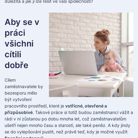
důležitá a jak ji lze řešit ve vaší společnosti?
Aby se v
práci
všichni
cítili
dobře
Cílem
zaměstnavatele by
bezesporu mělo
být vytvoření
pracovního prostředí, které je
vstřícné, otevřené a
přizpůsobivé
. Takové práce si totiž budou zaměstnanci vážit a
rádi v ní zůstanou po dobu mnoha let, což zaměstnavatelům
ušetří nejen mnoho času a starostí, ale také peněz. A kdy jindy
se do vylepšování pustit, než právě teď, kdy je možné využít