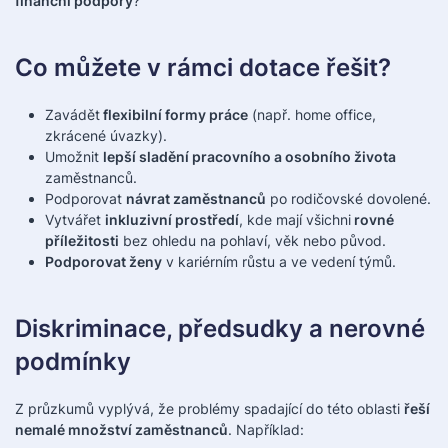
finanční podpory
?
Co můžete v rámci dotace řešit?
Zavádět
flexibilní formy práce
(např. home office,
zkrácené úvazky).
Umožnit
lepší sladění pracovního a osobního života
zaměstnanců.
Podporovat
návrat zaměstnanců
po rodičovské dovolené.
Vytvářet
inkluzivní prostředí
, kde mají všichni
rovné
příležitosti
bez ohledu na pohlaví, věk nebo původ.
Podporovat ženy
v kariérním růstu a ve vedení týmů.
Diskriminace, předsudky a nerovné
podmínky
Z průzkumů vyplývá, že problémy spadající do této oblasti
řeší
nemalé množství zaměstnanců
. Například: