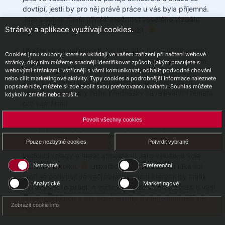
dovtípí, jestli by pro něj právě práce u vás byla příjemná.
Jaro s sebou navíc přináší
možnost veselého vizuálu
Stránky a aplikace využívají cookies.
plného barev, tak proč toho nevyužít.
Ukažte se na veřejnosti.
Na jaře jako by se vždy roztrhl
Cookies jsou soubory, které se ukládají ve vašem zařízení při načtení webové
pytel s pracovními veletrhy a
networkingovými akcemi
.
stránky, díky nim můžeme snadněji identifikovat způsob, jakým pracujete s
webovými stránkami, vstřícněji s vámi komunikovat, odhalit podvodné chování
Využijte toho a běžte se talentům představit osobně.
nebo cílit marketingové aktivity. Typy cookies a podrobnější informace naleznete
Zamířit můžete na
kariérní veletrhy
na univerzitách,
popsané níže, můžete si zde zvolit svou preferovanou variantu. Souhlas můžete
oborové workshopy nebo přednášky na relevantní témata
kdykoliv změnit nebo zrušit.
pro vaši firmu.
Povolit všechny cookies
Zorganizujte Den otevřených dveří nebo neformální
setkání
spojené třeba se společnou snídaní nebo
Pouze nezbytné cookies
Potvrdit vybrané
brunchem. Dejte zájemcům o práci možnost poznat možné
budoucí kolegy a nasát atmosféru. Jaro vyloženě volá
třeba po pikniku.
Uspořádejte akci, která přiláká lidi,
Nezbytné
Preferenční
kteří se pohybují ve vaší oblasti a mezi kterými by mohli
Analytické
Marketingové
být
zájemci o práci
. A věřte tomu, že se brzy zvěsti o vaší
firmě rozkřiknou a pro nové talenty bude jednodušší vás
Zobrazit cookie info
najít.