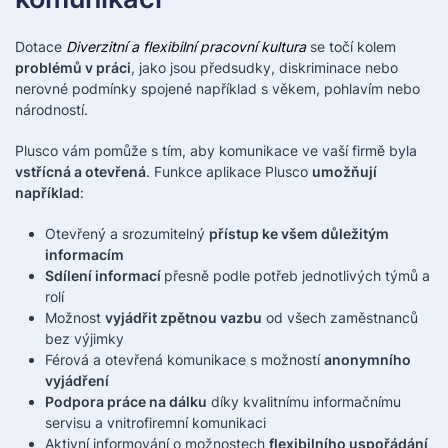
Dotace
Diverzitní a flexibilní pracovní kultura
se točí kolem
problémů v práci
, jako jsou předsudky, diskriminace nebo
nerovné podmínky spojené například s věkem, pohlavím nebo
národností.
Plusco vám pomůže s tím, aby komunikace ve vaší firmě byla
vstřícná a otevřená
. Funkce aplikace Plusco
umožňují
například
:
Otevřený a srozumitelný
přístup ke všem důležitým
informacím
Sdílení informací
přesně podle potřeb jednotlivých týmů a
rolí
Možnost
vyjádřit zpětnou vazbu
od všech zaměstnanců
bez výjimky
Férová a otevřená komunikace s možností
anonymního
vyjádření
Podpora práce na dálku
díky kvalitnímu informačnímu
servisu a vnitrofiremní komunikaci
Aktivní informování o možnostech
flexibilního uspořádání