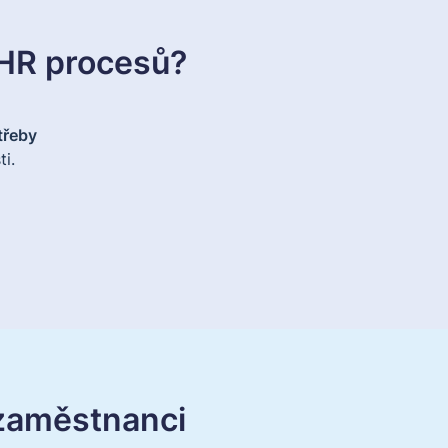
e HR procesů?
třeby
i.
 zaměstnanci