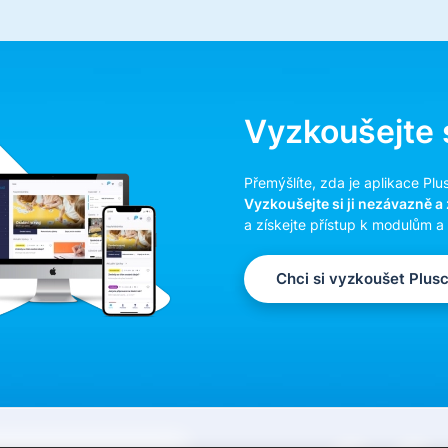
Vyzkoušejte s
Přemýšlíte, zda je aplikace Pl
Vyzkoušejte si ji nezávazně a
a získejte přístup k modulům a 
Chci si vyzkoušet Plus