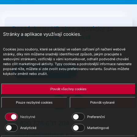
Pozvánky na HR akce a novinky ze
Stránky a aplikace využívají cookies.
světa Plusco na váš e-mail
Cookies jsou soubory, které se ukládají ve vašem zařízení při načtení webové
stránky, díky nim můžeme snadněji identifikovat způsob, jakým pracujete s
webovými stránkami, vstřícněji s vámi komunikovat, odhalit podvodné chování
nebo cílit marketingové aktivity. Typy cookies a podrobnější informace naleznete
popsané níže, můžete si zde zvolit svou preferovanou variantu. Souhlas můžete
Přihlásit se k odběru
kdykoliv změnit nebo zrušit.
Povolit všechny cookies
Pouze nezbytné cookies
Potvrdit vybrané
Nezbytné
Preferenční
+420 736 631 204
Analytické
Marketingové
obchod@plusco.cz