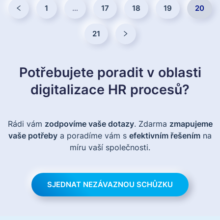
1
…
17
18
19
20
21
Potřebujete poradit v oblasti
digitalizace HR procesů?
Rádi vám
zodpovíme vaše dotazy
. Zdarma
zmapujeme
vaše potřeby
a poradíme vám s
efektivním řešením
na
míru vaší společnosti.
SJEDNAT NEZÁVAZNOU SCHŮZKU