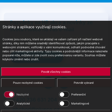
Pozvánky na HR akce a novinky ze
Stránky a aplikace využívají cookies.
světa Plusco na váš e-mail
Cookies jsou soubory, které se ukládají ve vašem zařízení při načtení webové
stránky, díky nim můžeme snadněji identifikovat způsob, jakým pracujete s
webovými stránkami, vstřícněji s vámi komunikovat, odhalit podvodné chování
nebo cílit marketingové aktivity. Typy cookies a podrobnější informace naleznete
popsané níže, můžete si zde zvolit svou preferovanou variantu. Souhlas můžete
Přihlásit se k odběru
kdykoliv změnit nebo zrušit.
Povolit všechny cookies
Pouze nezbytné cookies
Potvrdit vybrané
Nezbytné
Preferenční
+420 736 631 204
Analytické
Marketingové
obchod@plusco.cz