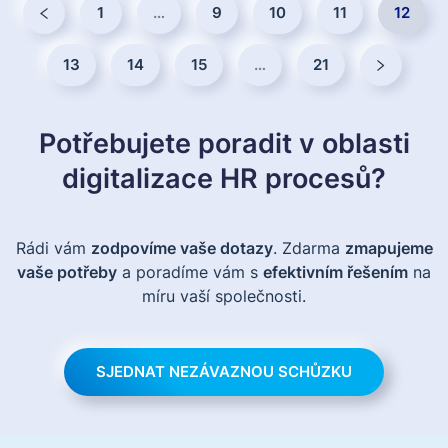
1
…
9
10
11
12
13
14
15
…
21
Potřebujete poradit v oblasti
digitalizace HR procesů?
Rádi vám
zodpovíme vaše dotazy
. Zdarma
zmapujeme
vaše potřeby
a poradíme vám s
efektivním řešením
na
míru vaší společnosti.
SJEDNAT NEZÁVAZNOU SCHŮZKU