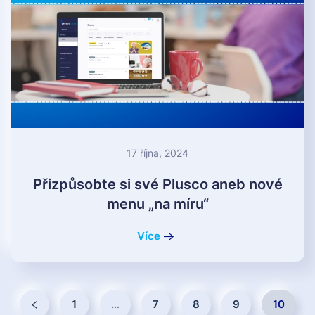
17 října, 2024
Přizpůsobte si své Plusco aneb nové
menu „na míru“
Více
1
…
7
8
9
10