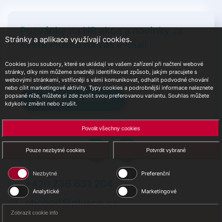
Pozvánky na HR akce a novinky ze
Stránky a aplikace využívají cookies.
světa Plusco na váš e-mail
Cookies jsou soubory, které se ukládají ve vašem zařízení při načtení webové
stránky, díky nim můžeme snadněji identifikovat způsob, jakým pracujete s
webovými stránkami, vstřícněji s vámi komunikovat, odhalit podvodné chování
nebo cílit marketingové aktivity. Typy cookies a podrobnější informace naleznete
popsané níže, můžete si zde zvolit svou preferovanou variantu. Souhlas můžete
Přihlásit se k odběru
kdykoliv změnit nebo zrušit.
Povolit všechny cookies
Pouze nezbytné cookies
Potvrdit vybrané
Nezbytné
Preferenční
+420 736 631 204
Analytické
Marketingové
obchod@plusco.cz
Zobrazit cookie info