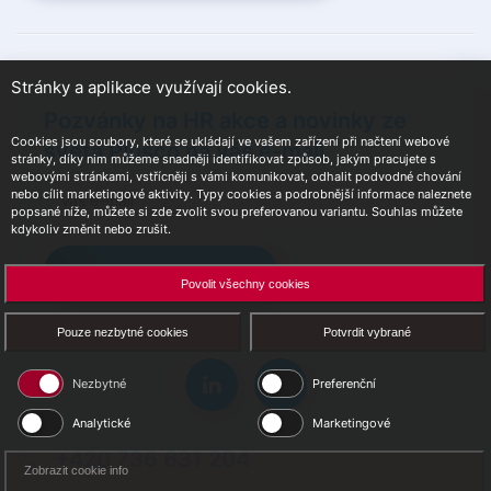
Stránky a aplikace využívají cookies.
Pozvánky na HR akce a novinky ze
Cookies jsou soubory, které se ukládají ve vašem zařízení při načtení webové
světa Plusco na váš e-mail
stránky, díky nim můžeme snadněji identifikovat způsob, jakým pracujete s
webovými stránkami, vstřícněji s vámi komunikovat, odhalit podvodné chování
nebo cílit marketingové aktivity. Typy cookies a podrobnější informace naleznete
popsané níže, můžete si zde zvolit svou preferovanou variantu. Souhlas můžete
kdykoliv změnit nebo zrušit.
Přihlásit se k odběru
Povolit všechny cookies
Pouze nezbytné cookies
Potvrdit vybrané
Nezbytné
Preferenční
Analytické
Marketingové
+420 736 631 204
Zobrazit cookie info