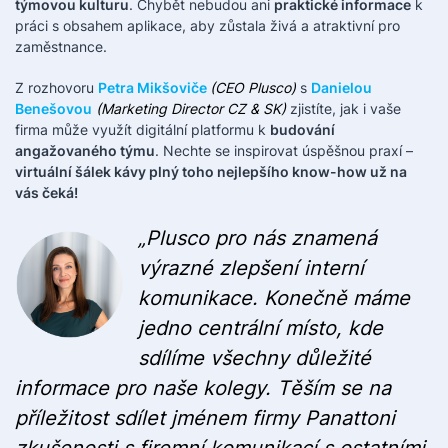
týmovou kulturu
. Chybět nebudou ani
praktické informace
k
práci s obsahem aplikace, aby zůstala živá a atraktivní pro
zaměstnance.
Z rozhovoru
Petra Mikšoviče
(CEO Plusco)
s
Danielou
Benešovou
(Marketing Director CZ & SK)
zjistíte, jak i vaše
firma může využít digitální platformu k
budování
angažovaného týmu
. Nechte se inspirovat úspěšnou praxí –
virtuální šálek kávy plný toho nejlepšího know-how už na
vás čeká!
„Plusco pro nás znamená
výrazné zlepšení interní
komunikace. Konečně máme
jedno centrální místo, kde
sdílíme všechny důležité
informace pro naše kolegy. Těším se na
příležitost sdílet jménem firmy Panattoni
zkušenosti s firemní komunikací s ostatními