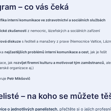
ram – co vás čeká
fika interní komunikace ve zdravotnictví a sociálních službách
ické zkušenosti
z nemocnic, lázeňských a sociálních zařízení
lová diskuze
s řediteli a manažery z praxe (Nemocnice Valtice, Lá
ka
nejčastějších problémů interní komunikace a cest
, jak je řešit
race, jak
rozvíjet firemní kulturu a motivovat tým zaměstnanců
, al
erské organizace aj.)
ruje
Petr Mikšovič
listé – na koho se můžete těš
 více o jednotlivých panelistech
, přečtěte si o jejich profes