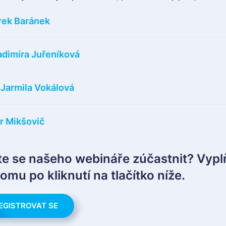
rek Baránek
adimíra Juřeníková
. Jarmila Vokálová
tr Mikšovič
e se našeho webináře zúčastnit? Vyplň
omu po kliknutí na tlačítko níže.
EGISTROVAT SE