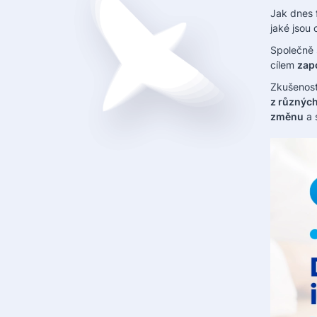
Jak dnes 
jaké jsou 
Společně 
cílem
zap
Zkušenost
z různých
změnu
a 