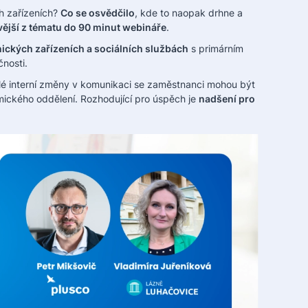
h zařízeních?
Co se osvědčilo
, kde to naopak drhne a
vější z tématu do 90 minut webináře
.
nických zařízeních a sociálních službách
s primárním
nosti.
elé interní změny v komunikaci se zaměstnanci mohou být
mického oddělení. Rozhodující pro úspěch je
nadšení pro