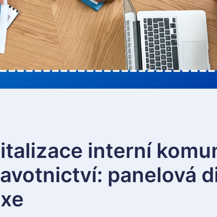
italizace interní komu
avotnictví: panelová d
axe