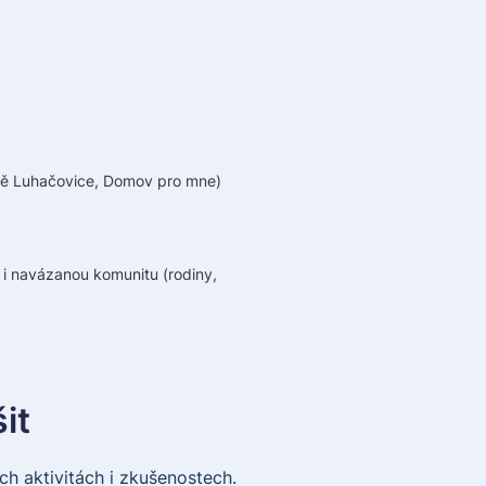
zně Luhačovice, Domov pro mne)
e i navázanou komunitu (rodiny,
it
ních aktivitách i zkušenostech.