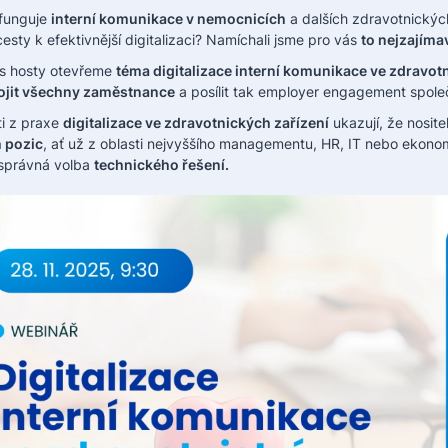
funguje
interní komunikace v nemocnicích
a dalších zdravotnickýc
cesty k efektivnější digitalizaci? Namíchali jsme pro vás
to nejzajíma
s hosty otevřeme
téma digitalizace interní komunikace ve zdravot
ojit všechny zaměstnance
a posílit tak employer engagement společ
i z praxe
digitalizace ve zdravotnických zařízení
ukazují, že nosit
 pozic
, ať už z oblasti nejvyššího managementu, HR, IT nebo ekono
správná volba
technického řešení.