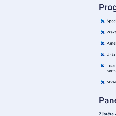
Prog
Speci
Prakt
Pane
Ukáz
Inspi
partn
Mode
Pane
Zjistěte