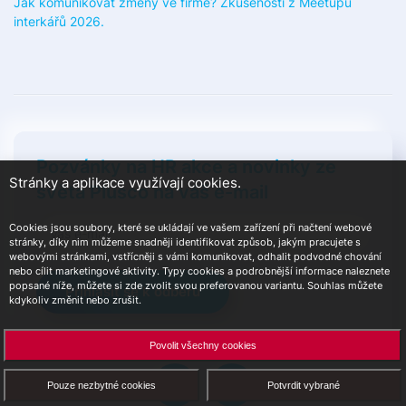
Jak komunikovat změny ve firmě? Zkušenosti z Meetupu
interkářů 2026.
Pozvánky na HR akce a novinky ze
Stránky a aplikace využívají cookies.
světa Plusco na váš e-mail
Cookies jsou soubory, které se ukládají ve vašem zařízení při načtení webové
stránky, díky nim můžeme snadněji identifikovat způsob, jakým pracujete s
webovými stránkami, vstřícněji s vámi komunikovat, odhalit podvodné chování
nebo cílit marketingové aktivity. Typy cookies a podrobnější informace naleznete
popsané níže, můžete si zde zvolit svou preferovanou variantu. Souhlas můžete
Přihlásit se k odběru
kdykoliv změnit nebo zrušit.
Povolit všechny cookies
Pouze nezbytné cookies
Potvrdit vybrané