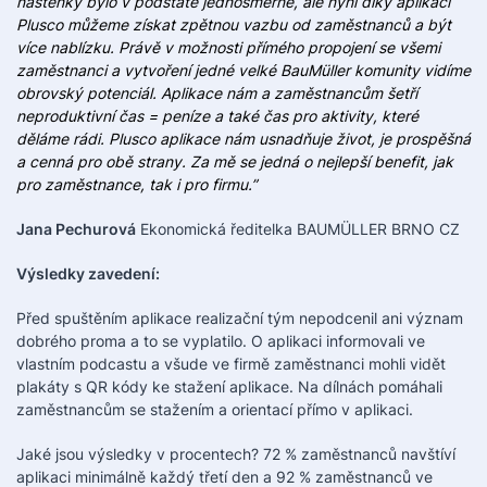
nástěnky bylo v podstatě jednosměrné, ale nyní díky aplikaci
Plusco můžeme získat zpětnou vazbu od zaměstnanců a být
více nablízku. Právě v možnosti přímého propojení se všemi
zaměstnanci a vytvoření jedné velké BauMüller komunity vidíme
obrovský potenciál. Aplikace nám a zaměstnancům šetří
neproduktivní čas = peníze a také čas pro aktivity, které
děláme rádi. Plusco aplikace nám usnadňuje život, je prospěšná
a cenná pro obě strany. Za mě se jedná o nejlepší benefit, jak
pro zaměstnance, tak i pro firmu.”
Jana Pechurová
Ekonomická ředitelka BAUMÜLLER BRNO CZ
Výsledky zavedení:
Před spuštěním aplikace realizační tým nepodcenil ani význam
dobrého proma a to se vyplatilo. O aplikaci informovali ve
vlastním podcastu a všude ve firmě zaměstnanci mohli vidět
plakáty s QR kódy ke stažení aplikace. Na dílnách pomáhali
zaměstnancům se stažením a orientací přímo v aplikaci.
Jaké jsou výsledky v procentech? 72 % zaměstnanců navštíví
aplikaci minimálně každý třetí den a 92 % zaměstnanců ve