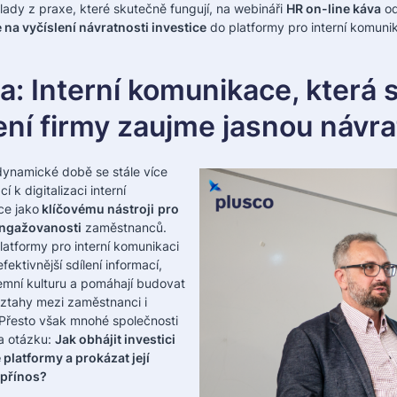
klady z praxe, které skutečně fungují, na webináři
HR on-line káva
o
na vyčíslení návratnosti investice
do platformy pro interní komunik
: Interní komunikace, která 
ní firmy zaujme jasnou návra
dynamické době se stále více
í k digitalizaci interní
e jako
klíčovému nástroji
pro
angažovanosti
zaměstnanců.
latformy pro interní komunikaci
fektivnější sdílení informací,
iremní kulturu a pomáhají budovat
vztahy mezi zaměstnanci i
Přesto však mnohé společnosti
na otázku:
Jak obhájit investici
 platformy a prokázat její
 přínos?