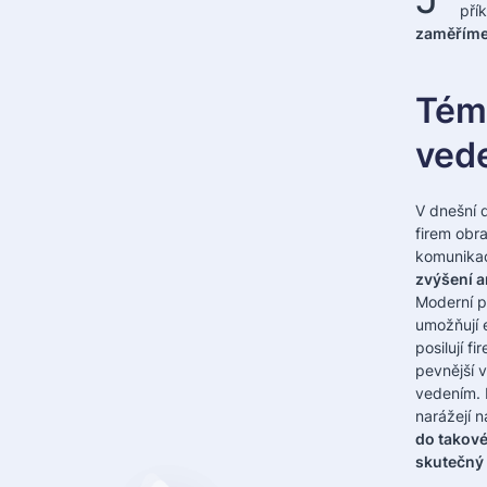
pří
zaměříme 
Téma
vede
V dnešní 
firem obrac
komunikac
zvýšení 
Moderní p
umožňují e
posilují f
pevnější 
vedením. 
narážejí 
do takové
skutečný