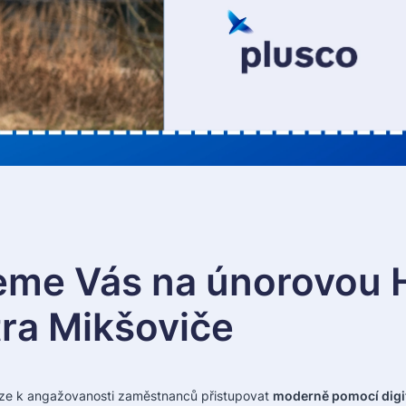
eme Vás na únorovou H
ra Mikšoviče
lze k angažovanosti zaměstnanců přistupovat
moderně pomocí digi