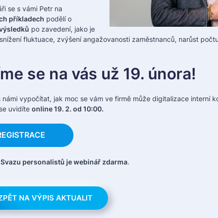
ři se s vámi Petr na
ch příkladech
podělí o
 výsledků
po zavedení, jako je
 snížení fluktuace, zvýšení angažovanosti zaměstnanců, narůst počtu
me se na vás už 19. února!
 s námi vypočítat, jak moc se vám ve firmě může digitalizace interní 
se uvidíte
online 19. 2. od 10:00.
REGISTRACE
 Svazu personalistů je webinář zdarma
.
ZPĚT NA VÝPIS AKTUALIT