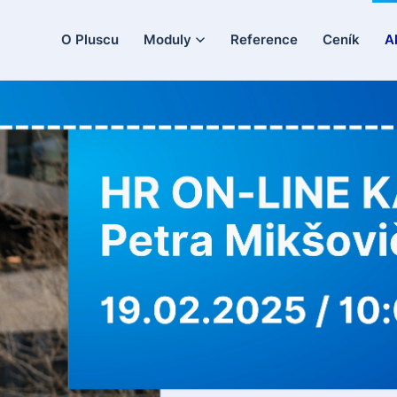
O Pluscu
Moduly
Reference
Ceník
A