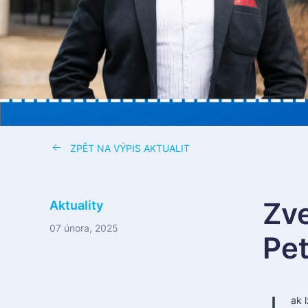
ZPĚT NA VÝPIS AKTUALIT
Zv
Aktuality
07 února, 2025
Pet
J
ak 