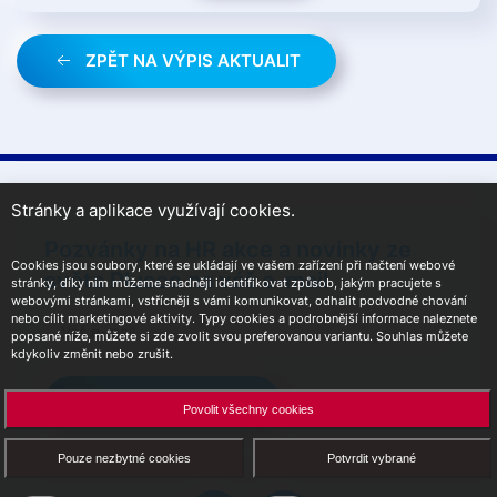
ZPĚT NA VÝPIS AKTUALIT
Stránky a aplikace využívají cookies.
Pozvánky na HR akce a novinky ze
Cookies jsou soubory, které se ukládají ve vašem zařízení při načtení webové
světa Plusco na váš e-mail
stránky, díky nim můžeme snadněji identifikovat způsob, jakým pracujete s
webovými stránkami, vstřícněji s vámi komunikovat, odhalit podvodné chování
nebo cílit marketingové aktivity. Typy cookies a podrobnější informace naleznete
popsané níže, můžete si zde zvolit svou preferovanou variantu. Souhlas můžete
kdykoliv změnit nebo zrušit.
Přihlásit se k odběru
Povolit všechny cookies
Pouze nezbytné cookies
Potvrdit vybrané