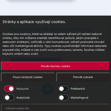
Stránky a aplikace využívají cookies.
Pozvánky na HR akce a novinky ze
Cookies jsou soubory, které se ukládají ve vašem zařízení při načtení webové
světa Plusco na váš e-mail
stránky, díky nim můžeme snadněji identifikovat způsob, jakým pracujete s
webovými stránkami, vstřícněji s vámi komunikovat, odhalit podvodné chování
nebo cílit marketingové aktivity. Typy cookies a podrobnější informace naleznete
popsané níže, můžete si zde zvolit svou preferovanou variantu. Souhlas můžete
kdykoliv změnit nebo zrušit.
Přihlásit se k odběru
Povolit všechny cookies
Pouze nezbytné cookies
Potvrdit vybrané
Nezbytné
Preferenční
Analytické
Marketingové
+420 736 631 204
Zobrazit cookie info