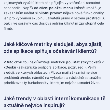
zajímavých využití, která nás při jejím vytváření ani samotné
nenapadla. Například
cílení položek menu
krásně umožňuje
zákazníkům udělat si
pilotní provoz
nějaké nové funkcionality
jen pro vybranou skupinu uživatelů přímo v ostrém prostředí. A
pak ji ve správný čas doslova jedním kliknutím zpřístupnit celé
firmě.
Jaké klíčové metriky sleduješ, abys zjistil,
zda aplikace splňuje očekávání klientů?
V tuto chvíli tou nejdůležitější metrikou jsou
statistiky ticketů v
xDesku
(zákaznická podpora aplikace, pozn. red.). Velmi
sleduji, ve kterých oblastech Plusca mají zákazníci nejvíce
problémů a/nebo námětů na vylepšení a následně se snažím
prioritizovat ty funkcionality, které jim nejvíce usnadní život.
Jaké trendy v oblasti interní komunikace tě
aktuálně nejvíce inspirují?