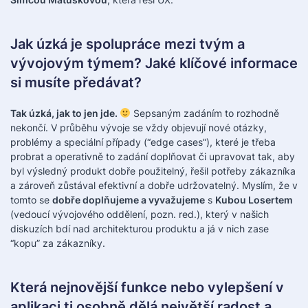
Jak úzká je spolupráce mezi tvým a
vývojovým týmem? Jaké klíčové informace
si musíte předávat?
Tak úzká, jak to jen jde.
Sepsaným zadáním to rozhodně
nekončí. V průběhu vývoje se vždy objevují nové otázky,
problémy a speciální případy (“edge cases”), které je třeba
probrat a operativně to zadání doplňovat či upravovat tak, aby
byl výsledný produkt dobře použitelný, řešil potřeby zákazníka
a zároveň zůstával efektivní a dobře udržovatelný. Myslím, že v
tomto se
dobře doplňujeme a vyvažujeme
s
Kubou Losertem
(vedoucí vývojového oddělení, pozn. red.), který v našich
diskuzích bdí nad architekturou produktu a já v nich zase
“kopu” za zákazníky.
Která nejnovější funkce nebo vylepšení v
aplikaci ti osobně dělá největší radost a