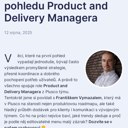
pohledu Product and
Delivery Managera
12 srpna, 2025
V
ěci, které na první pohled
vypadají jednoduše, bývají často
výsledkem promyšlené strategie,
přesné koordinace a dobrého
pochopení potřeb uživatelů. A právě to
všechno spojuje role
Product and
Delivery Managera
z Plusco týmu.
Tentokrát jsme si povídali s
Františkem Vymazalem
, který má
v Plusco na starosti nejen produktovou roadmapu, ale také
hladký průběh dodávek pro klienty i komunikaci s vývojovým
týmem. Co ho na práci nejvíce baví, jaké trendy sleduje a proč
je podle něj editovatelné menu malý zázrak?
Dozvíte se v
našem rozhovoru!