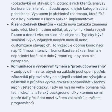
(požadavků od stávajících i potenciálních klientů, analýzy
konkurence, interních nápadů apod.), jejich kategorizace a
prioritizace. Výstupem je přehledná roadmapa, která říká
co a kdy budeme v Plusco aplikaci implementovat.
Řízení dodávek klientům
– každá nová zakázka znamená
sadu věcí, které musíme udělat, abychom u klienta rozjeli
Plusco a dodali vše, co si od nás objednal. Typicky bývá
součástí i vývoj nějakých nových modulů nebo
customizace stávajících. To vyžaduje dobrou koordinaci
napříč firmou, intenzivní komunikaci se zákazníkem a v
neposlední řadě také dobrý reporting, aby nám nic
nezapadlo.
Komunikace s vývojovým týmem a “product ownership”
– zodpovídám za to, abych na základě pochopení potřeb
zákazníků připravil vždy co nejlepší zadání pro vývojáře a
následně v průběhu vývoje dokázal zodpovědět všechny
jejich všetečné otázky. Tady mi myslím velmi pomáhá můj
technicko/manažerský background, díky kterému se mi
dobře daří překládat mezi světem zákazníků a světem
programátorů.