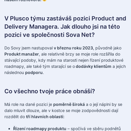
V Plusco týmu zastáváš pozici Product and
Delivery Managera. Jak dlouho jsi na této
pozici ve společnosti Sova Net?
Do Sovy jsem nastupoval
v březnu roku 2023,
původně jako
Produkt manažer
, ale relativně brzy se moje role rozšířila do
stávající podoby, kdy mám na starosti nejen řízení produktové
roadmapy, ale také tým starající se o
dodávky klientům
a jejich
následnou
podporu
.
Co všechno tvoje práce obnáší?
Má role na dané pozici je
poměrně široká
a o její náplni by se
dalo mluvit dlouze, ale v kostce se moje zodpovědnosti dají
rozdělit do
tří hlavních oblastí:
Řízení roadmapy produktu
– spočívá ve sběru podnětů