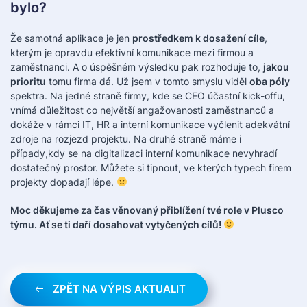
bylo?
Že samotná aplikace je jen
prostředkem k dosažení cíle
,
kterým je opravdu efektivní komunikace mezi firmou a
zaměstnanci. A o úspěšném výsledku pak rozhoduje to,
jakou
prioritu
tomu firma dá. Už jsem v tomto smyslu viděl
oba póly
spektra. Na jedné straně firmy, kde se CEO účastní kick-offu,
vnímá důležitost co největší angažovanosti zaměstnanců a
dokáže v rámci IT, HR a interní komunikace vyčlenit adekvátní
zdroje na rozjezd projektu. Na druhé straně máme i
případy,kdy se na digitalizaci interní komunikace nevyhradí
dostatečný prostor. Můžete si tipnout, ve kterých typech firem
projekty dopadají lépe.
Moc děkujeme za čas věnovaný přiblížení tvé role v Plusco
týmu. Ať se ti daří dosahovat vytyčených cílů!
ZPĚT NA VÝPIS AKTUALIT