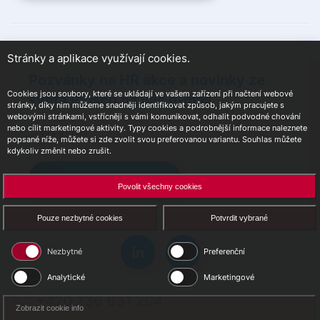
Stránky a aplikace využívají cookies.
Pozvánky na HR akce a novinky ze
Cookies jsou soubory, které se ukládají ve vašem zařízení při načtení webové
světa Plusco na váš e-mail
stránky, díky nim můžeme snadněji identifikovat způsob, jakým pracujete s
webovými stránkami, vstřícněji s vámi komunikovat, odhalit podvodné chování
nebo cílit marketingové aktivity. Typy cookies a podrobnější informace naleznete
popsané níže, můžete si zde zvolit svou preferovanou variantu. Souhlas můžete
kdykoliv změnit nebo zrušit.
Přihlásit se k odběru
Povolit všechny cookies
Pouze nezbytné cookies
Potvrdit vybrané
Nezbytné
Preferenční
Analytické
Marketingové
+420 736 631 204
Zobrazit cookie info