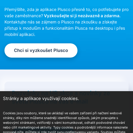
Přemýšlíte, zda je aplikace Plusco přesně to, co potřebujete pro
vaše zaměstnance?
Vyzkoušejte si ji nezávazně a zdarma.
Kontaktujte nás se zájmem o Plusco na zkoušku a získejte
přístup k modulům a funkcionalitám Plusca na desktopu i přes
mobilní aplikaci.
Chci si vyzkoušet Plusco
Pozvánky na HR akce a novinky ze
Stránky a aplikace využívají cookies.
světa Plusco na váš e-mail
Cookies jsou soubory, které se ukládají ve vašem zařízení při načtení webové
stránky, díky nim můžeme snadněji identifikovat způsob, jakým pracujete s
webovými stránkami, vstřícněji s vámi komunikovat, odhalit podvodné chování
nebo cílit marketingové aktivity. Typy cookies a podrobnější informace naleznete
popsané níže, můžete si zde zvolit svou preferovanou variantu. Souhlas můžete