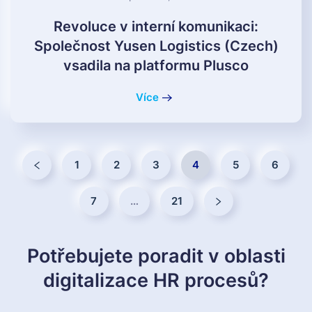
Revoluce v interní komunikaci:
Společnost Yusen Logistics (Czech)
vsadila na platformu Plusco
Více
1
2
3
4
5
6
7
…
21
Potřebujete poradit v oblasti
digitalizace HR procesů?