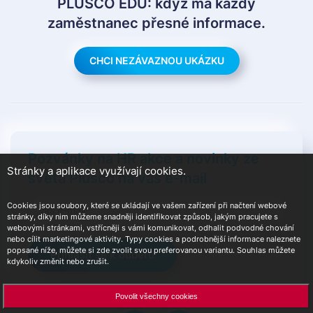
PLUSCO EDU: když má každý
zaměstnanec přesné informace.
CHCI NEZÁVAZNOU UKÁZKU
Pozvánky na HR akce a novinky ze
Stránky a aplikace využívají cookies.
světa Plusco na váš e-mail
Cookies jsou soubory, které se ukládají ve vašem zařízení při načtení webové
stránky, díky nim můžeme snadněji identifikovat způsob, jakým pracujete s
webovými stránkami, vstřícněji s vámi komunikovat, odhalit podvodné chování
nebo cílit marketingové aktivity. Typy cookies a podrobnější informace naleznete
popsané níže, můžete si zde zvolit svou preferovanou variantu. Souhlas můžete
Přihlásit se k odběru
kdykoliv změnit nebo zrušit.
Povolit všechny cookies