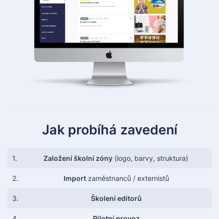
Jak probíhá zavedení
1.
Založení školní zóny
(logo, barvy, struktura)
2.
Import
zaměstnanců / externistů
3.
Školení editorů
4.
Pilotní provoz